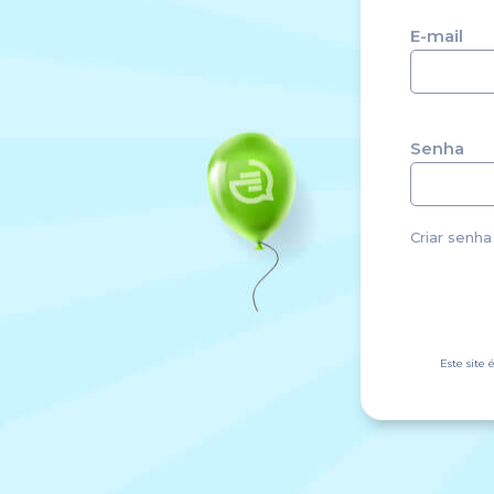
E-mail
Senha
Criar senha
Este site