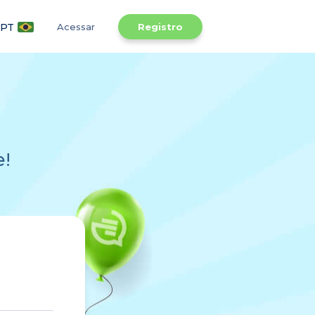
PT
Acessar
Registro
e!