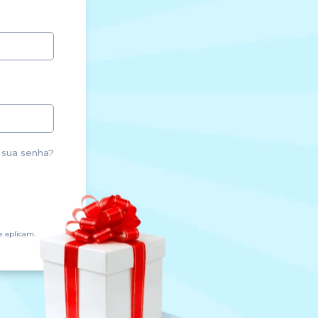
sua senha?
e aplicam.